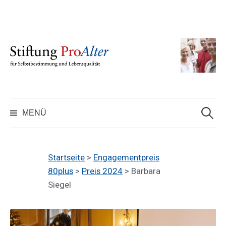
Inhalt
springen
MENÜ
Startseite
>
Engagementpreis
80plus
>
Preis 2024
> Barbara
Siegel